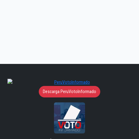
Descarga PeruVotoInformado