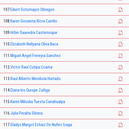
107.
Eibert Sotomayor Obregon
108.
Karen Giovanna Ricra Carrillo
109.
Hitler Saavedra Casternoque
110.
Elizabeth Nellyana Oliva Baca
111.
Miguel Angel Ferreyra Sanchez
112.
Victor Raul Cutipa Ccama
113.
Raul Alberto Mendiola Hurtado
114.
Diana Iris Quispe Zuñiga
115.
Karen Miluska Tuesta Canahualpa
116.
Julia Peralta Silvera
117.
Gladys Margot Echaiz De Nuñez Izaga