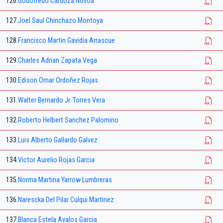
126.
Godofredo Cardoza Novoa
127.
Joel Saul Chinchazo Montoya
128.
Francisco Martin Gavidia Arrascue
129.
Charles Adrian Zapata Vega
130.
Edison Omar Ordoñez Rojas
131.
Walter Bernardo Jr. Torres Vera
132.
Roberto Helbert Sanchez Palomino
133.
Luis Alberto Gallardo Galvez
134.
Victor Aurelio Rojas Garcia
135.
Norma Martina Yarrow Lumbreras
136.
Narescka Del Pilar Culqui Martinez
137.
Blanca Estela Avalos Garcia