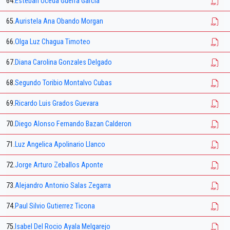
64.
Esteban Uceda Guerra Garcia
65.
Auristela Ana Obando Morgan
66.
Olga Luz Chagua Timoteo
67.
Diana Carolina Gonzales Delgado
68.
Segundo Toribio Montalvo Cubas
69.
Ricardo Luis Grados Guevara
70.
Diego Alonso Fernando Bazan Calderon
71.
Luz Angelica Apolinario Llanco
72.
Jorge Arturo Zeballos Aponte
73.
Alejandro Antonio Salas Zegarra
74.
Paul Silvio Gutierrez Ticona
75.
Isabel Del Rocio Ayala Melgarejo