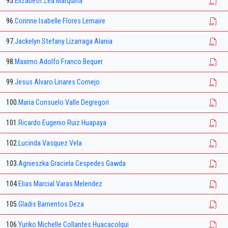
95.
Elizabeth Zea Marquina
96.
Corinne Isabelle Flores Lemaire
97.
Jackelyn Stefany Lizarraga Alania
98.
Maximo Adolfo Franco Bequer
99.
Jesus Alvaro Linares Cornejo
100.
Maria Consuelo Valle Degregori
101.
Ricardo Eugenio Ruiz Huapaya
102.
Lucinda Vasquez Vela
103.
Agnieszka Graciela Cespedes Gawda
104.
Elias Marcial Varas Melendez
105.
Gladis Barrientos Deza
106.
Yuriko Michelle Collantes Huacacolqui