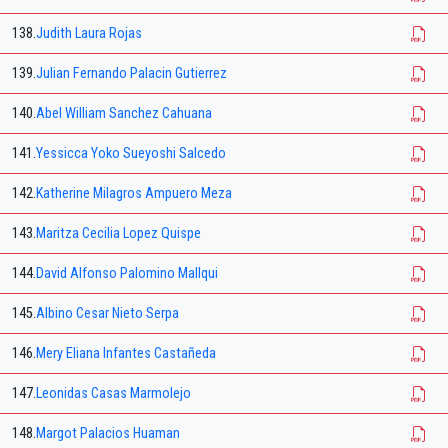
138.
Judith Laura Rojas
139.
Julian Fernando Palacin Gutierrez
140.
Abel William Sanchez Cahuana
141.
Yessicca Yoko Sueyoshi Salcedo
142.
Katherine Milagros Ampuero Meza
143.
Maritza Cecilia Lopez Quispe
144.
David Alfonso Palomino Mallqui
145.
Albino Cesar Nieto Serpa
146.
Mery Eliana Infantes Castañeda
147.
Leonidas Casas Marmolejo
148.
Margot Palacios Huaman