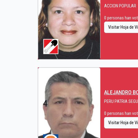
4
ACCION POPULAR
0 personas han vota
Visitar Hoja de V
ALEJANDRO B
4
PERU PATRIA SEG
0 personas han vota
Visitar Hoja de V