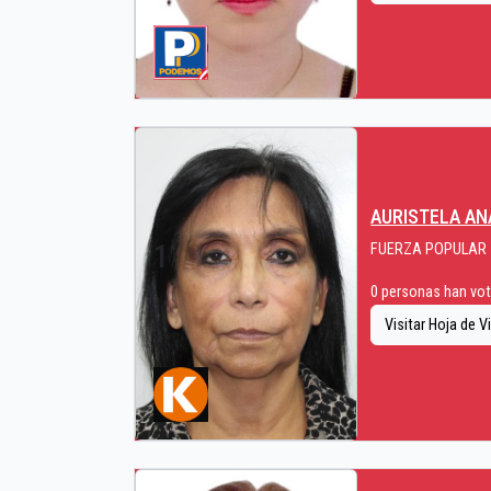
AURISTELA A
1
FUERZA POPULAR
0 personas han vota
Visitar Hoja de V