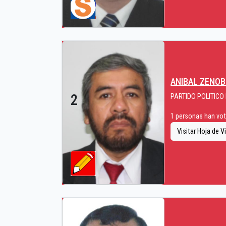
ANIBAL ZENOB
2
PARTIDO POLITICO
1 personas han vota
Visitar Hoja de V