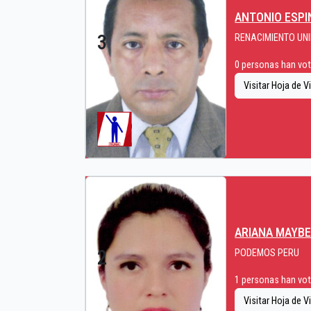
ANTONIO ESPI
3
RENACIMIENTO UN
0 personas han vota
Visitar Hoja de V
ARIANA MAYBE
2
PODEMOS PERU
1 personas han vota
Visitar Hoja de V