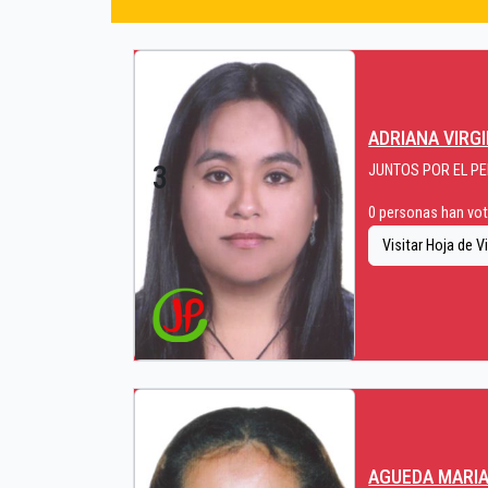
ADRIANA VIRG
3
JUNTOS POR EL P
0 personas han vota
Visitar Hoja de V
AGUEDA MARIA