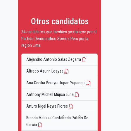
Otros candidatos
34 candidatos que tambien postularon por el
Partido Democratico Somos Peru por la
región Lima
Alejandro Antonio Salas Zegarra
Alfredo Azurin Loayza
Ana Cecilia Pereyra Tupac Yupanqui
Anthony Michell Mujica Luna
Arturo Nigel Neyra Flores
Brenda Melissa CastaÑeda PatiÑo De
Garcia