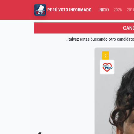
INICIO
2026
201
PERÚ VOTO INFORMADO
CAND
...talvez estas buscando otro candidato
2