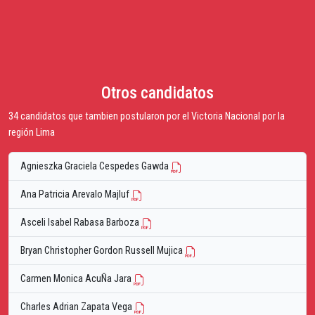
Otros candidatos
34 candidatos que tambien postularon por el Victoria Nacional por la
región Lima
Agnieszka Graciela Cespedes Gawda
Ana Patricia Arevalo Majluf
Asceli Isabel Rabasa Barboza
Bryan Christopher Gordon Russell Mujica
Carmen Monica AcuÑa Jara
Charles Adrian Zapata Vega