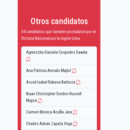
Otros candidatos
34 candidatos que tambien postularon por el
Victoria Nacional por la región Lima
Agnieszka Graciela Cespedes Gawda
Ana Patricia Arevalo Majluf
Asceli Isabel Rabasa Barboza
Bryan Christopher Gordon Russell
Mujica
Carmen Monica AcuÑa Jara
Charles Adrian Zapata Vega