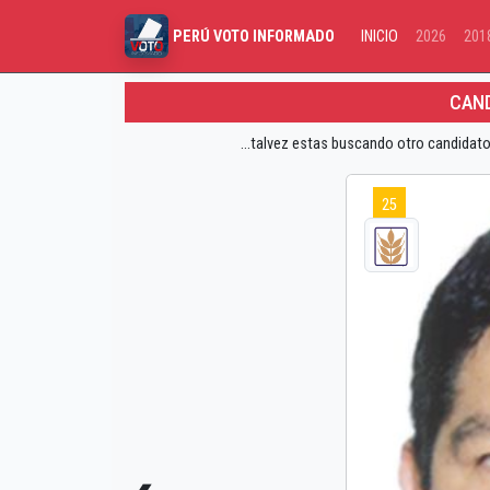
INICIO
2026
201
PERÚ VOTO INFORMADO
CAND
...talvez estas buscando otro candidato
25