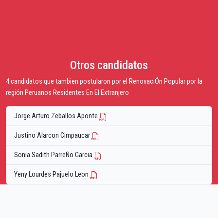
Otros candidatos
4 candidatos que tambien postularon por el RenovaciÓn Popular por la
región Peruanos Residentes En El Extranjero
Jorge Arturo Zeballos Aponte
Justino Alarcon Cimpaucar
Sonia Sadith ParreÑo Garcia
Yeny Lourdes Pajuelo Leon