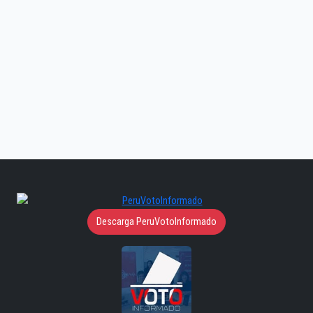
Descarga PeruVotoInformado