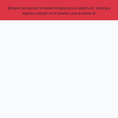
Aplicativo para aprobar el examen de reglas para la categoria A1. Descarga y
empieza a estudiar con el simulacro para el examen A1