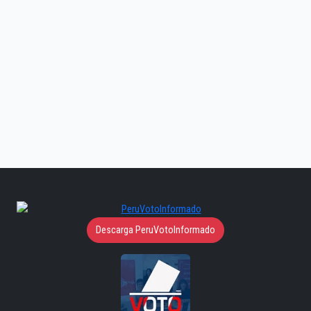
Descarga PeruVotoInformado