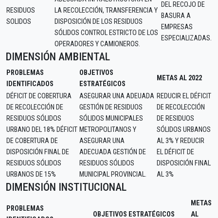
DEL RECOJO DE
RESIDUOS
LA RECOLECCIÓN, TRANSFERENCIA Y
BASURA A
SOLIDOS
DISPOSICIÓN DE LOS RESIDUOS
EMPRESAS
SÓLIDOS CONTROL ESTRICTO DE LOS
ESPECIALIZADAS.
OPERADORES Y CAMIONEROS.
DIMENSIÓN AMBIENTAL
PROBLEMAS
OBJETIVOS
METAS AL 2022
IDENTIFICADOS
ESTRATÉGICOS
DÉFICIT DE COBERTURA
ASEGURAR UNA ADEUADA
REDUCIR EL DÉFICIT
DE RECOLECCIÓN DE
GESTIÓN DE RESIDUOS
DE RECOLECCIÓN
RESIDUOS SÓLIDOS
SÓLIDOS MUNICIPALES
DE RESIDUOS
URBANO DEL 18% DÉFICIT
METROPOLITANOS Y
SÓLIDOS URBANOS
DE COBERTURA DE
ASEGURAR UNA
AL 3% Y REDUCIR
DISPOSICIÓN FINAL DE
ADECUADA GESTIÓN DE
EL DÉFICIT DE
RESIDUOS SÓLIDOS
RESIDUOS SÓLIDOS
DISPOSICIÓN FINAL
URBANOS DE 15%
MUNICIPAL PROVINCIAL.
AL 3%
DIMENSIÓN INSTITUCIONAL
METAS
PROBLEMAS
OBJETIVOS ESTRATÉGICOS
AL