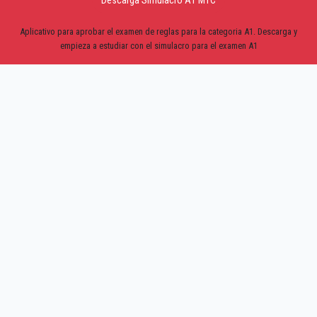
Descarga Simulacro A1 MTC
Aplicativo para aprobar el examen de reglas para la categoria A1. Descarga y
empieza a estudiar con el simulacro para el examen A1