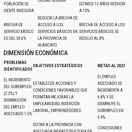
CIUDAD SEGURA
POBLACIÓN SE
ÚLTIMOS 12 AÑOS REDUCIR
SIENTE INSEGURA.
A 10%
REDUCIR LA BRECHA DE
BRECHA DE
ACCESO A LOS
BRECHA DE ACCESO A LOS
SERVICIO BÁSICO
SERVICIOS BÁSICOS EN
SERVICIOS BÁSICOS SE
ES DEL 30.6%
LA PROVINCIA DE
REDUJO AL 8%
HUANCAYO.
DIMENSIÓN ECONÓMICA
PROBLEMAS
OBJETIVOS ESTRATÉGICOS
METAS AL 2022
IDENTIFICADOS
EL EMPLEO
EL INCREMENTO
ESTABLECER ACCIONES Y
ADECUADO SE
DEL SUBEMPLEO
CONDICIONES FAVORABLES QUE
INCREMENTA A
(2.2%) Y
PERMITAN MEJORAR LA
6.8% Y SE
DISMINUCIÓN
EMPLEABILIDAD, INSERCIÓN
DISMINUYE EL
DEL EMPLEO
LABORAL, EMPRENDEDORES.
SUBEMPLEO EN
ADECUADO 1.5%
5.9%
DOTAR A LA PROVINCIA CON
CONCESIONES
ADECUADA INFRAESTRUCTURA EN