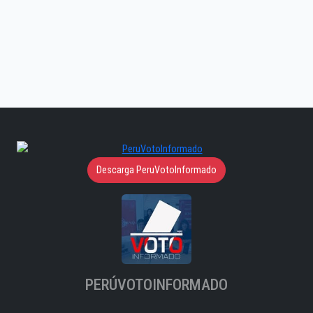
Descarga PeruVotoInformado
PERÚVOTOINFORMADO