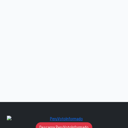
Descarga PeruVotoInformado