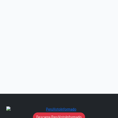
Descarga PeruVotoInformado