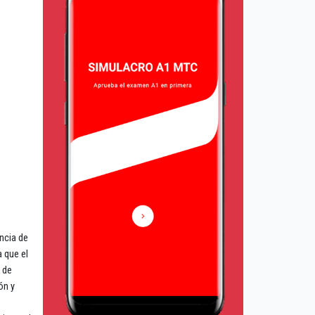
ncia de
 que el
 de
ón y