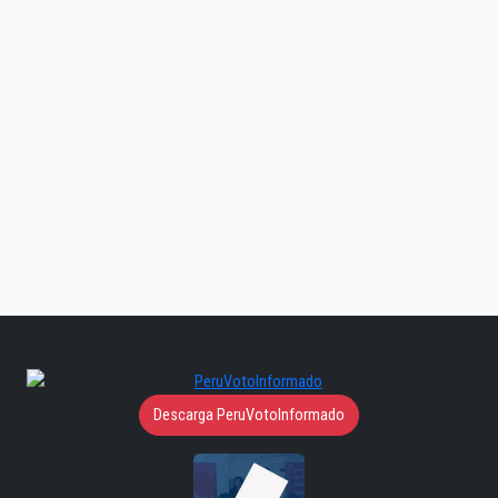
Descarga PeruVotoInformado