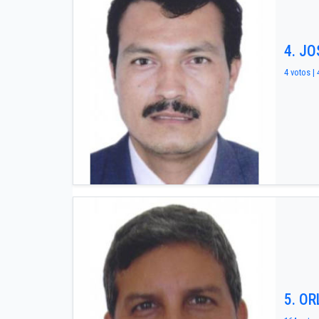
4. J
4 votos | 
5. O