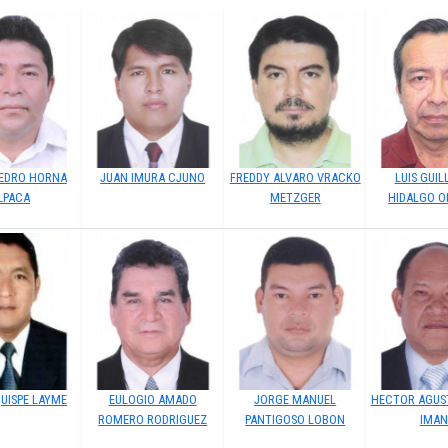
PEDRO HORNA
JUAN IMURA CJUNO
FREDDY ALVARO VRACKO
LUIS GUI
LPACA
METZGER
HIDALGO O
QUISPE LAYME
EULOGIO AMADO
JORGE MANUEL
HECTOR AGUS
ROMERO RODRIGUEZ
PANTIGOSO LOBON
IMA