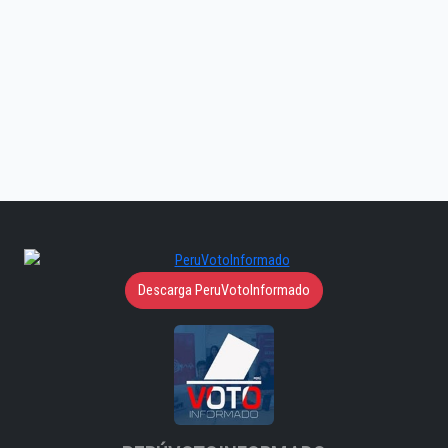
Descarga PeruVotoInformado