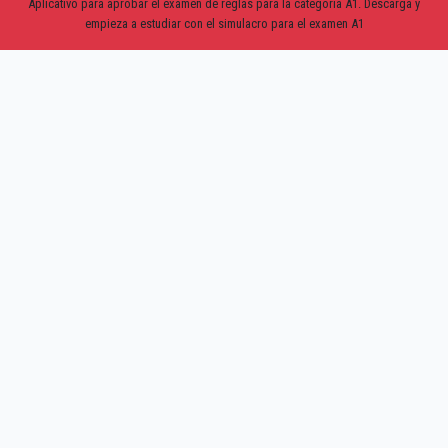
Aplicativo para aprobar el examen de reglas para la categoria A1. Descarga y
empieza a estudiar con el simulacro para el examen A1