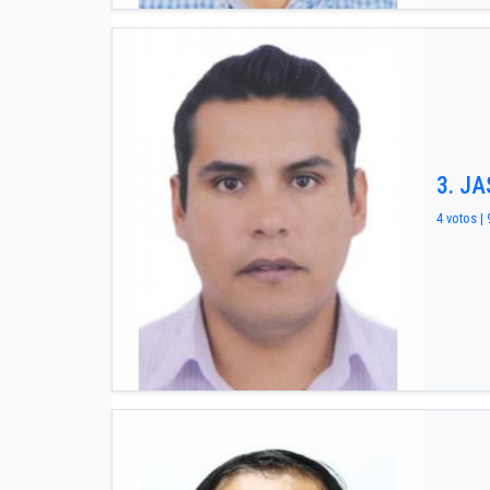
3. J
4 votos | 