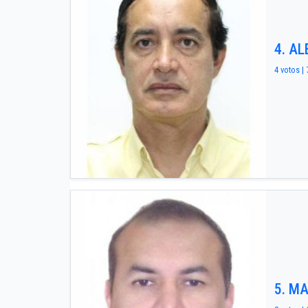
4. A
4 votos | 
5. M