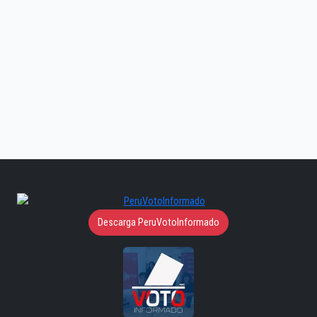
Descarga PeruVotoInformado