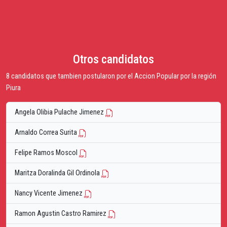
Otros candidatos
8 candidatos que tambien postularon por el Accion Popular por la región
Piura
Angela Olibia Pulache Jimenez
Arnaldo Correa Surita
Felipe Ramos Moscol
Maritza Doralinda Gil Ordinola
Nancy Vicente Jimenez
Ramon Agustin Castro Ramirez