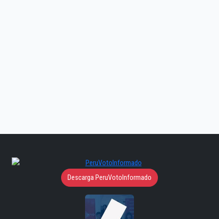
Descarga PeruVotoInformado