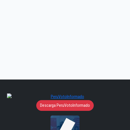
Descarga PeruVotoInformado