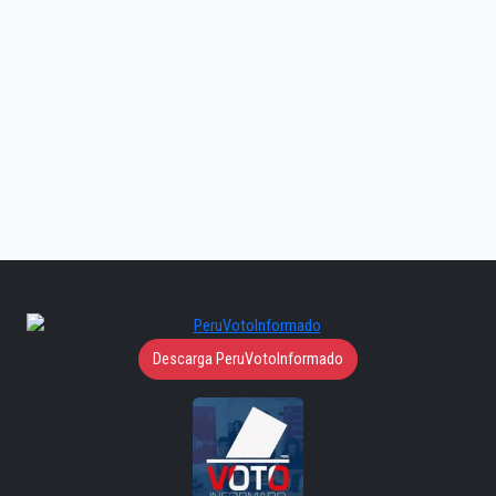
Descarga PeruVotoInformado