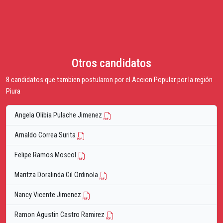
Otros candidatos
8 candidatos que tambien postularon por el Accion Popular por la región
Piura
Angela Olibia Pulache Jimenez
Arnaldo Correa Surita
Felipe Ramos Moscol
Maritza Doralinda Gil Ordinola
Nancy Vicente Jimenez
Ramon Agustin Castro Ramirez