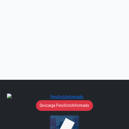
Descarga PeruVotoInformado