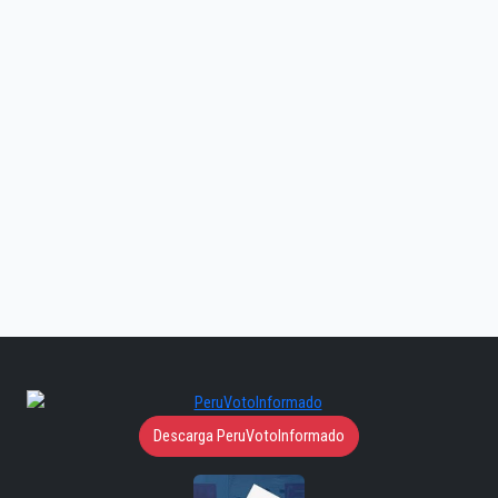
Descarga PeruVotoInformado