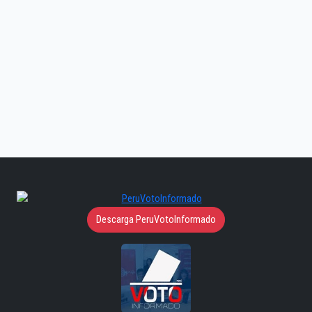
Descarga PeruVotoInformado