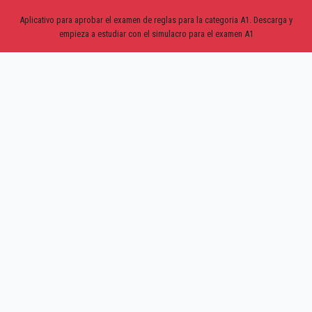
Aplicativo para aprobar el examen de reglas para la categoria A1. Descarga y
empieza a estudiar con el simulacro para el examen A1