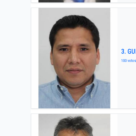
3. G
100 votos