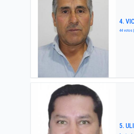
4. V
44 votos |
5. U