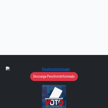
Descarga PeruVotoInformado