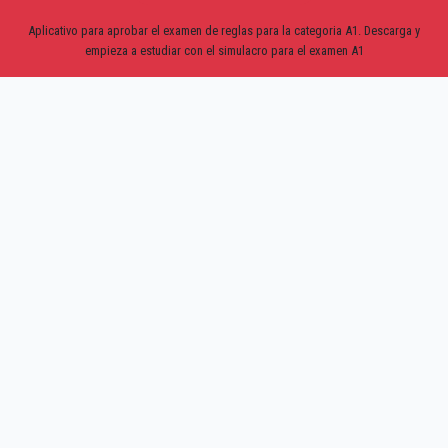
Aplicativo para aprobar el examen de reglas para la categoria A1. Descarga y
empieza a estudiar con el simulacro para el examen A1