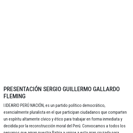
PRESENTACIÓN SERGIO GUILLERMO GALLARDO
FLEMING
I.IDEARIO PERÚ NACIÓN, es un partido político democrático,
esencialmente pluralista en el que participan ciudadanos que comparten
un espíritu altamente cívico y ético para trabajar en forma inmediata y
decidida por la reconstrucción moral del Perú. Convocamos a todos los
peruanos que aman nuestra Patria a unirse a esta gran cruzada para