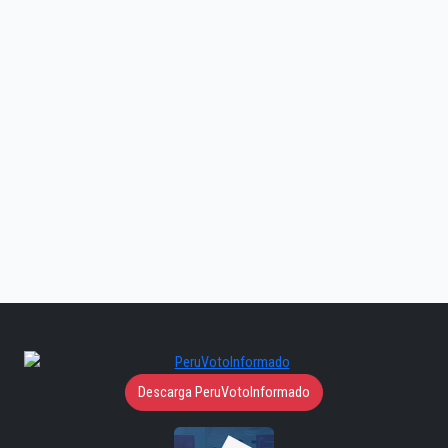
Descarga PeruVotoInformado