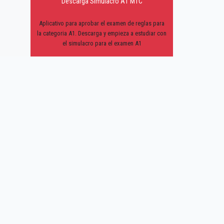
Descarga Simulacro A1 MTC
Aplicativo para aprobar el examen de reglas para
la categoria A1. Descarga y empieza a estudiar con
el simulacro para el examen A1