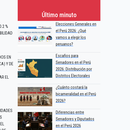
Último minuto
Elecciones Generales en
0.2 %
el Perú 2026: ¿Qué
BILIDAD
vamos a elegir los
peruanos?
Escaños para
DOS EN
Senadores en el Perú
A) Y DE
2026: Distribución por
Distritos Electorales
AR EL
¿Cuánto costará la
bicameralidad en el Perú
2026?
IDADES
Diferencias entre
OS
Senadores y Diputados
EL
en el Perú 2026