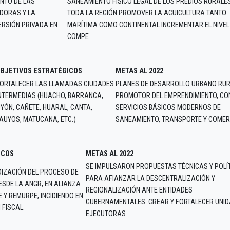
ENTO DE LAS
SANEAMIENTO FÍSICO LEGAL DE LOS PREDIOS RURALE
EDORAS Y LA
TODA LA REGIÓN PROMOVER LA ACUICULTURA TANTO
ERSIÓN PRIVADA EN
MARÍTIMA COMO CONTINENTAL INCREMENTAR EL NIVEL
COMPE
BJETIVOS ESTRATÉGICOS
METAS AL 2022
ORTALECER LAS LLAMADAS CIUDADES
PLANES DE DESARROLLO URBANO RUR
NTERMEDIAS (HUACHO, BARRANCA,
PROMOTOR DEL EMPRENDIMIENTO, CO
YÓN, CAÑETE, HUARAL, CANTA,
SERVICIOS BÁSICOS MODERNOS DE
AUYOS, MATUCANA, ETC.)
SANEAMIENTO, TRANSPORTE Y COMER
ICOS
METAS AL 2022
SE IMPULSARON PROPUESTAS TÉCNICAS Y POLÍ
IZACIÓN DEL PROCESO DE
PARA AFIANZAR LA DESCENTRALIZACIÓN Y
ESDE LA ANGR, EN ALIANZA
REGIONALIZACIÓN ANTE ENTIDADES
 Y REMURPE, INCIDIENDO EN
GUBERNAMENTALES. CREAR Y FORTALECER UNI
 FISCAL.
EJECUTORAS