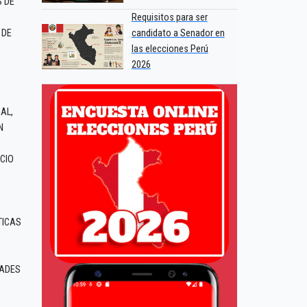
S DE
Requisitos para ser
 DE
candidato a Senador en
las elecciones Perú
2026
AL,
N
CIO
TICAS
DADES