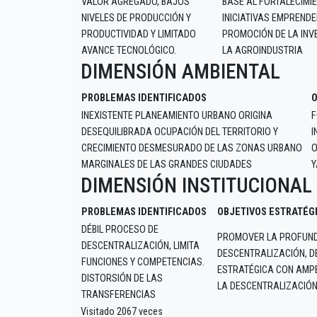
VALOR AGREGADO, BAJOS
BASE AL FORTALECIMI
NIVELES DE PRODUCCIÓN Y
INICIATIVAS EMPREND
PRODUCTIVIDAD Y LIMITADO
PROMOCIÓN DE LA INV
AVANCE TECNOLÓGICO.
LA AGROINDUSTRIA
DIMENSIÓN AMBIENTAL
PROBLEMAS IDENTIFICADOS
O
INEXISTENTE PLANEAMIENTO URBANO ORIGINA
F
DESEQUILIBRADA OCUPACIÓN DEL TERRITORIO Y
I
CRECIMIENTO DESMESURADO DE LAS ZONAS URBANO
O
MARGINALES DE LAS GRANDES CIUDADES
Y
DIMENSIÓN INSTITUCIONAL
PROBLEMAS IDENTIFICADOS
OBJETIVOS ESTRATÉG
DÉBIL PROCESO DE
PROMOVER LA PROFUND
DESCENTRALIZACIÓN, LIMITA
DESCENTRALIZACIÓN, D
FUNCIONES Y COMPETENCIAS.
ESTRATÉGICA CON AMPE
DISTORSIÓN DE LAS
LA DESCENTRALIZACIÓN
TRANSFERENCIAS
Visitado 2067 veces