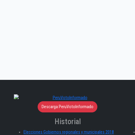
Descarga PeruVotoInformado
Historial
Elecciones Gobiernos regionales y municipales 2018