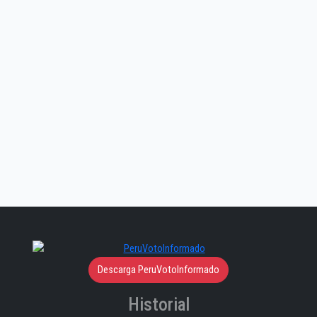
Descarga PeruVotoInformado
Historial