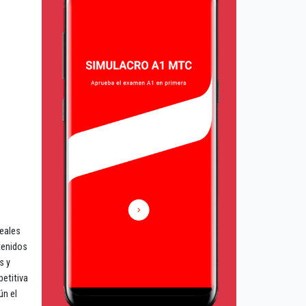
reales
stenidos
s y
petitiva
ún el