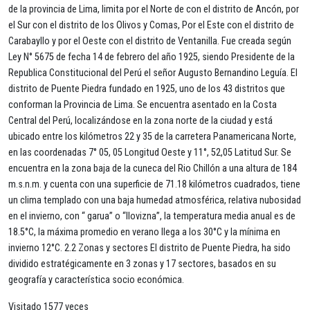
de la provincia de Lima, limita por el Norte de con el distrito de Ancón, por
el Sur con el distrito de los Olivos y Comas, Por el Este con el distrito de
Carabayllo y por el Oeste con el distrito de Ventanilla. Fue creada según
Ley N° 5675 de fecha 14 de febrero del año 1925, siendo Presidente de la
Republica Constitucional del Perú el señor Augusto Bernandino Leguía. El
distrito de Puente Piedra fundado en 1925, uno de los 43 distritos que
conforman la Provincia de Lima. Se encuentra asentado en la Costa
Central del Perú, localizándose en la zona norte de la ciudad y está
ubicado entre los kilómetros 22 y 35 de la carretera Panamericana Norte,
en las coordenadas 7° 05, 05 Longitud Oeste y 11°, 52,05 Latitud Sur. Se
encuentra en la zona baja de la cuneca del Rio Chillón a una altura de 184
m.s.n.m. y cuenta con una superficie de 71.18 kilómetros cuadrados, tiene
un clima templado con una baja humedad atmosférica, relativa nubosidad
en el invierno, con “ garua” o “llovizna”, la temperatura media anual es de
18.5°C, la máxima promedio en verano llega a los 30°C y la mínima en
invierno 12°C. 2.2 Zonas y sectores El distrito de Puente Piedra, ha sido
dividido estratégicamente en 3 zonas y 17 sectores, basados en su
geografía y característica socio económica.
Visitado 1577 veces