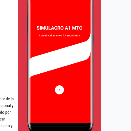
dor de la
cional y
ido por
ear
ediano y