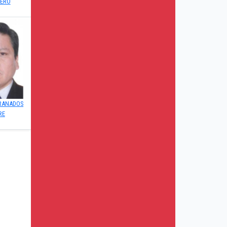
LERO
RANADOS
RE