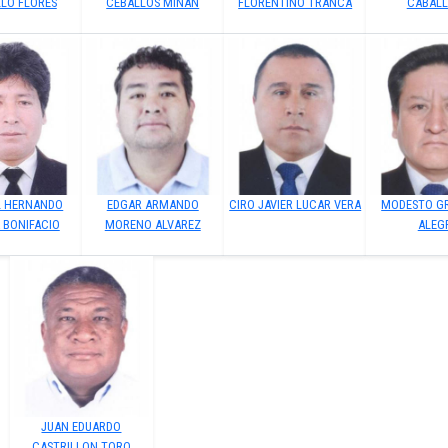
LLO FLORES
CEBALLOS MIÑAN
FLORENTINO TRANCA
CABAL
 HERNANDO
EDGAR ARMANDO
CIRO JAVIER LUCAR VERA
MODESTO G
 BONIFACIO
MORENO ALVAREZ
ALEG
JUAN EDUARDO
CASTRILLON TORO