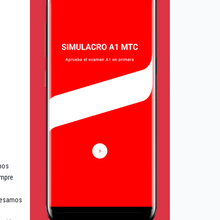
emos
empre
presamos