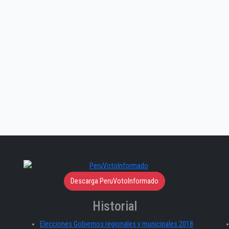
Descarga PeruVotoInformado
Historial
Elecciones Gobiernos regionales y municipales 2018