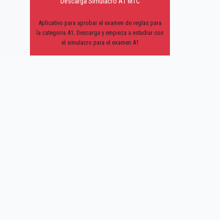
Descarga Simulacro A1 MTC
Aplicativo para aprobar el examen de reglas para
la categoria A1. Descarga y empieza a estudiar con
el simulacro para el examen A1