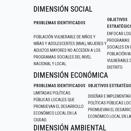
DIMENSIÓN SOCIAL
OBJETIVOS
PROBLEMAS IDENTIFICADOS
ESTRATÉGIC
ENFOCAR LOS
POBLACIÓN VULNERABLE DE NIÑOS Y
PROGRAMAS
NIÑAS Y ADOLESCENTES (NNA), MUJERES Y
SOCIALES EN 
ADULTOS MAYORES NO ACCEDEN A LOS
POBLACIÓN 
PROGRAMAS SOCIALES DEL NIVEL
VULNERABLE 
NACIONAL Y LOCAL.
DISTRITO.
DIMENSIÓN ECONÓMICA
PROBLEMAS IDENTIFICADOS
OBJETIVOS ESTRATÉGI
LIMITADAS POLÍTICAS
DISEÑAR E IMPLEMENTAR
PÚBLICAS LOCALES QUE
POLÍTICAS PÚBLICAS LO
PROMUEVAN EL DESARROLLO
PROMUEVAN EL DESARR
ECONÓMICO LOCAL EN LA
ECONÓMICO LOCAL EN LA
CIUDAD.
DIMENSIÓN AMBIENTAL