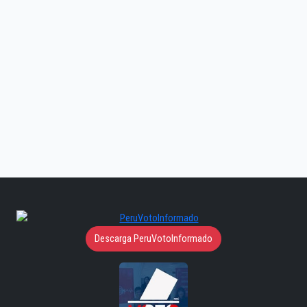
Descarga PeruVotoInformado