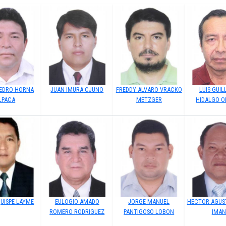
PEDRO HORNA
JUAN IMURA CJUNO
FREDDY ALVARO VRACKO
LUIS GUI
LPACA
METZGER
HIDALGO O
QUISPE LAYME
EULOGIO AMADO
JORGE MANUEL
HECTOR AGUS
ROMERO RODRIGUEZ
PANTIGOSO LOBON
IMA