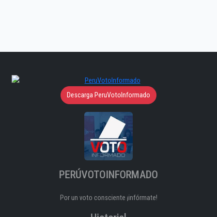
Descarga PeruVotoInformado
PERÚVOTOINFORMADO
Por un voto consciente ¡infórmate!