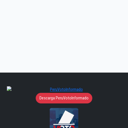
Descarga PeruVotoInformado