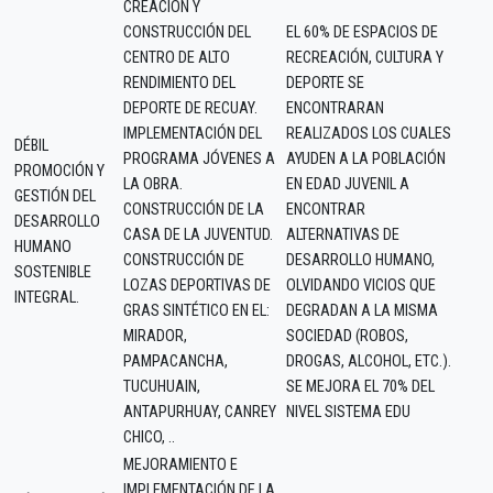
CREACIÓN Y
CONSTRUCCIÓN DEL
EL 60% DE ESPACIOS DE
CENTRO DE ALTO
RECREACIÓN, CULTURA Y
RENDIMIENTO DEL
DEPORTE SE
DEPORTE DE RECUAY.
ENCONTRARAN
IMPLEMENTACIÓN DEL
REALIZADOS LOS CUALES
DÉBIL
PROGRAMA JÓVENES A
AYUDEN A LA POBLACIÓN
PROMOCIÓN Y
LA OBRA.
EN EDAD JUVENIL A
GESTIÓN DEL
CONSTRUCCIÓN DE LA
ENCONTRAR
DESARROLLO
CASA DE LA JUVENTUD.
ALTERNATIVAS DE
HUMANO
CONSTRUCCIÓN DE
DESARROLLO HUMANO,
SOSTENIBLE
LOZAS DEPORTIVAS DE
OLVIDANDO VICIOS QUE
INTEGRAL.
GRAS SINTÉTICO EN EL:
DEGRADAN A LA MISMA
MIRADOR,
SOCIEDAD (ROBOS,
PAMPACANCHA,
DROGAS, ALCOHOL, ETC.).
TUCUHUAIN,
SE MEJORA EL 70% DEL
ANTAPURHUAY, CANREY
NIVEL SISTEMA EDU
CHICO, ..
MEJORAMIENTO E
IMPLEMENTACIÓN DE LA