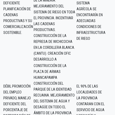
DE LA MINERÍA.
DEFICIENTE
SISTEMA
MEJORAMIENTO DEL
PLANIFICACIÓN DE
AGRÍCOLA SE
SISTEMA DE RIEGO EN TODA
CADENAS
ENCONTRARÍA EN
EL PROVINCIA. INCENTIVAR
PRODUCTIVAS Y SU
ADECUADAS
LAS CADENAS
COMERCIALIZACIÓN
CONDICIONES DE
PRODUCTIVAS.
SOSTENIBLE.
INFRAESTRUCTURA
CONSTRUCCIÓN DE LA
DE RIEGO
REPRESA DE WICHICOCHA
EN LA CORDILLERA BLANCA.
(CANTU). CREACIÓN OFIC
DESARROLLO A
CONSTRUCCIÓN DE LA
PLAZA DE ARMAS
HUANCAPAMPA
CONSTRUCCIÓN DEL
DÉBIL PROMOCIÓN
EL 90% DE LAS
PARQUE DE LA IDENTIDAD
DEL EMPLEO
LOCALIDADES DE
RECUAINA. MEJORAMIENTO
PRIVADO, MANEJO
LA PROVINCIA
DEL SISTEMA DE AGUA Y
DEFICIENTE DEL
CONTARAN CON EL
DESAGÜE EN TODO EL
PORCENTAJE DE
SERVICIO DE AGUA
ÁMBITO DE LA PROVINCIA