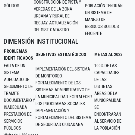
CONSTRUCCIÓN DE PISTA Y
SÓLIDOS
POBLACIÓN TENDRÁN
VEREDAS DE LA ZONA
UN SISTEMA DE
URBANA Y RURAL DE
MANEJO DE
RECUAY. ACTUALIZACIÓN
RESIDUOS SOLIDOS
DEL SIST. CATASTRO
EFICIENTE
DIMENSIÓN INSTITUCIONAL
PROBLEMAS
OBJETIVOS ESTRATÉGICOS
METAS AL 2022
IDENTIFICADOS
FALTA DE UN
100% DE LAS
IMPLEMENTACIÓN DEL SISTEMA
SISTEMA
CAPACIDADES
DE MONITOREO.
ADECUADO DE
DE LAS
FORTALECIMIENTO DE LOS
SEGUIMIENTO DE
DISTINTAS
SISTEMAS ADMINISTRATIVO DE
TRAMITE
ÁREAS DE LA
LA MUNICIPALIDAD. FORTALECER
DOCUMENTARIO Y
MUNICIPALIDAD
LOS PROGRAMAS SOCIALES.
INADECUADA
SE
IMPLEMENTACIÓN Y
PRESTACIÓN DE
ENCONTRARAN
FORTALECIMIENTO DEL SISTEMA
SERVICIOS
AL SERVICIO DE
DE SEGURIDAD CIUDADANA
PÚBLICOS
LA POBLACIÓN