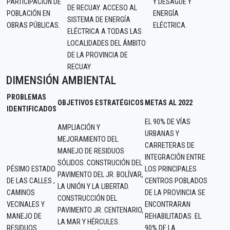
PARTICIPACIÓN DE
Y DESAGÜE Y
DE RECUAY. ACCESO AL
POBLACIÓN EN
ENERGÍA
SISTEMA DE ENERGÍA
OBRAS PÚBLICAS.
ELÉCTRICA.
ELÉCTRICA A TODAS LAS
LOCALIDADES DEL ÁMBITO
DE LA PROVINCIA DE
RECUAY
DIMENSIÓN AMBIENTAL
PROBLEMAS
OBJETIVOS ESTRATÉGICOS
METAS AL 2022
IDENTIFICADOS
EL 90% DE VÍAS
AMPLIACIÓN Y
URBANAS Y
MEJORAMIENTO DEL
CARRETERAS DE
MANEJO DE RESIDUOS
INTEGRACIÓN ENTRE
SÓLIDOS. CONSTRUCIÓN DEL
PÉSIMO ESTADO
LOS PRINCIPALES
PAVIMENTO DEL JR. BOLÍVAR,
DE LAS CALLES ,
CENTROS POBLADOS
LA UNIÓN Y LA LIBERTAD.
CAMINOS
DE LA PROVINCIA SE
CONSTRUCCIÓN DEL
VECINALES Y
ENCONTRARAN
PAVIMENTO JR. CENTENARIO,
MANEJO DE
REHABILITADAS. EL
LA MAR Y HÉRCULES.
RESIDUOS
90% DE LA