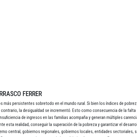
RRASCO FERRER
s más persistentes sobretodo en el mundo rural. Si bien los índices de pobrez
el contrario, la desigualdad se incrementó. Esto como consecuencia de la falta
a insuficiencia de ingresos en las familias acompaña y generan múltiples carenc
te esta realidad, conseguir la superación de la pobreza y garantizar el desarro
rno central, gobiernos regionales, gobiernos locales, entidades sectoriales, 