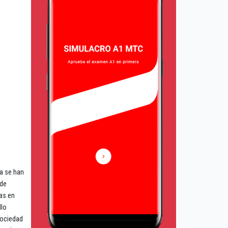
a se han
 de
ias en
llo
sociedad