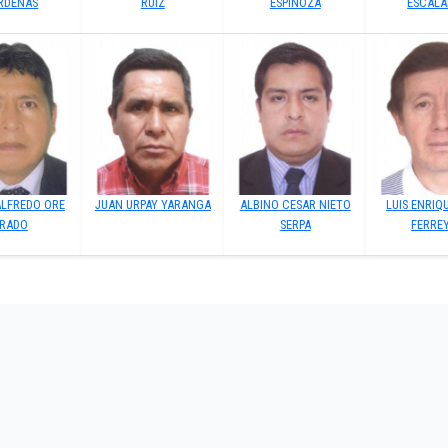
RDENAS
RUIZ
ESPINOZA
ESCALA
ALFREDO ORE
JUAN URPAY YARANGA
ALBINO CESAR NIETO
LUIS ENRIQ
RADO
SERPA
FERRE