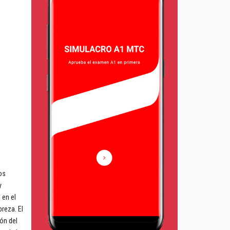
os
y
 en el
reza. El
ón del