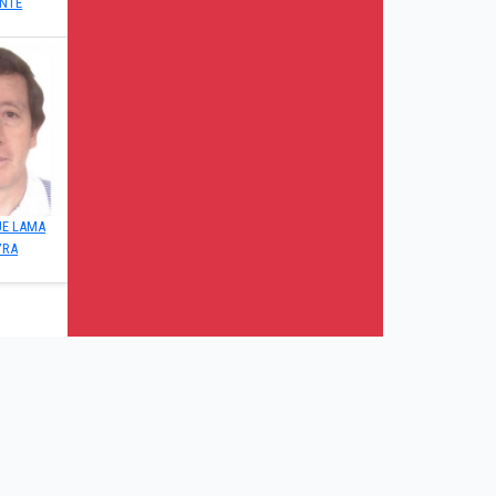
NTE
UE LAMA
YRA