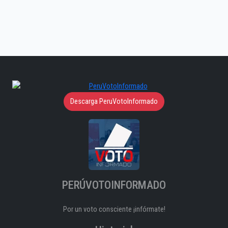
Descarga PeruVotoInformado
PERÚVOTOINFORMADO
Por un voto consciente ¡infórmate!