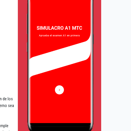
n de los
ierno sea
imple