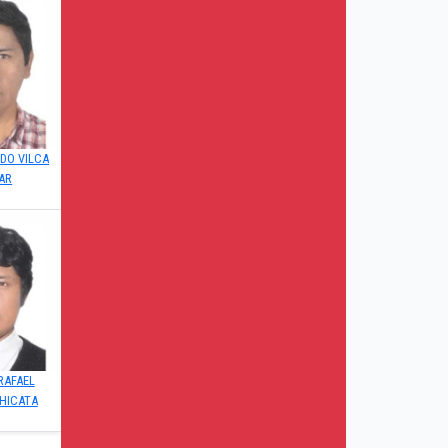
DO VILCA
AR
RAFAEL
HICATA