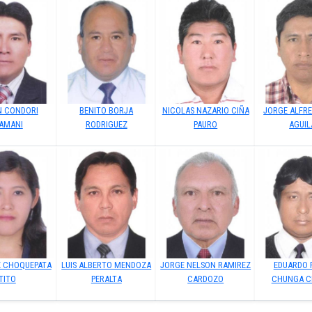
N CONDORI
BENITO BORJA
NICOLAS NAZARIO CIÑA
JORGE ALFRE
AMANI
RODRIGUEZ
PAURO
AGUIL
Z CHOQUEPATA
LUIS ALBERTO MENDOZA
JORGE NELSON RAMIREZ
EDUARDO 
TITO
PERALTA
CARDOZO
CHUNGA C