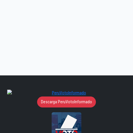
Descarga PeruVotoInformado