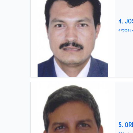
4. J
4 votos | 
5. O