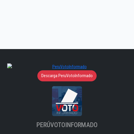
Descarga PeruVotoInformado
PERÚVOTOINFORMADO