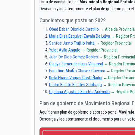
Lista de candidatos de
Movimiento Regional Fortale
Descarga y lee atentamente el plan de gobierno para e
Candidatos que postulan 2022
Obed Esban Dionicio Castillo
→ Alcalde Provincia
Maria Elisa Esquivel Zavala De Leiva
→ Regidor Pro
Santos Justo Trujillo Iraita
→ Regidor Provincial
Yulet Avila Angulo
→ Regidor Provincial
Juan De Dios Gomez Robles
→ Regidor Provincial
Gladys Esmeralda Luis Villarreal
→ Regidor Provinc
Faustino AlsiÑo Chavez Guevara
→ Regidor Provin
Keila Eliana Vargas GastaÑadui
→ Regidor Provinc
Pedro Benito Benites Santiago
→ Regidor Provinc
Cipriana Agustina Benites Acevedo
→ Regidor Pro
Plan de gobierno de Movimiento Regional F
Aquí tienes plan de gobierno elaborado por el
Movimien
Descarga y lee atentamente el documento para un vot