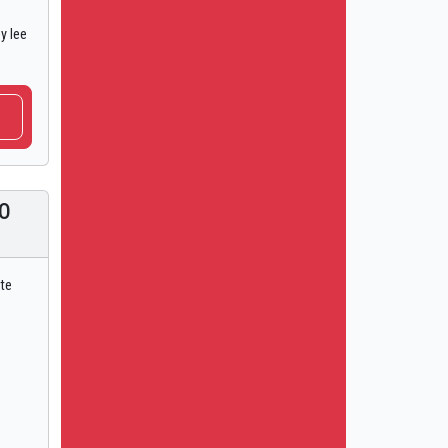
y lee
GO
ste