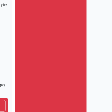
 y lee
ga y