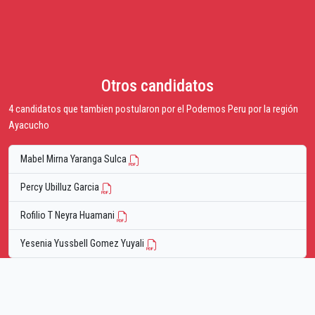
Otros candidatos
4 candidatos que tambien postularon por el Podemos Peru por la región
Ayacucho
Mabel Mirna Yaranga Sulca
Percy Ubilluz Garcia
Rofilio T Neyra Huamani
Yesenia Yussbell Gomez Yuyali